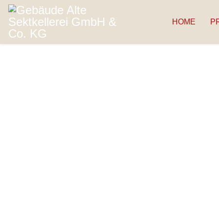
HOME
P